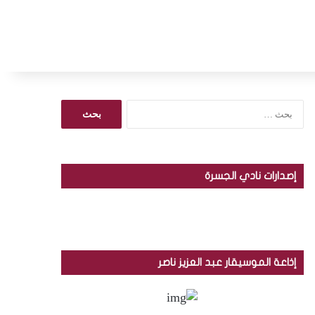
ا
ل
ب
ح
ث
إصدارات نادي الجسرة
ع
ن
:
إذاعة الموسيقار عبد العزيز ناصر