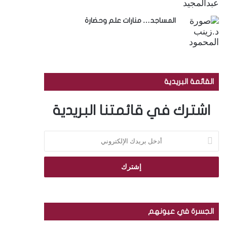
المساجد… منارات علم وحضارة
القائمة البريدية
اشترك في قائمتنا البريدية
أ
د
خ
ل
ب
ر
ي
د
الجسرة في عيونهم
ك