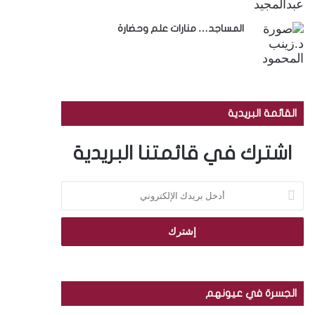
المساجد… منارات علم وحضارة
القائمة البريدية
اشترك في قائمتنا البريدية
أ
د
خ
ل
ب
ر
ي
د
الجسرة في عيونهم
ك