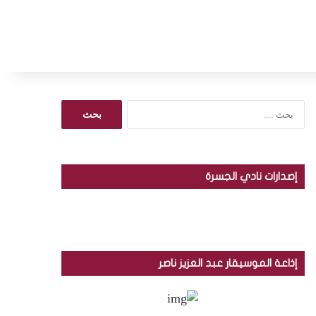
ا
ل
ب
ح
ث
إصدارات نادي الجسرة
ع
ن
:
إذاعة الموسيقار عبد العزيز ناصر