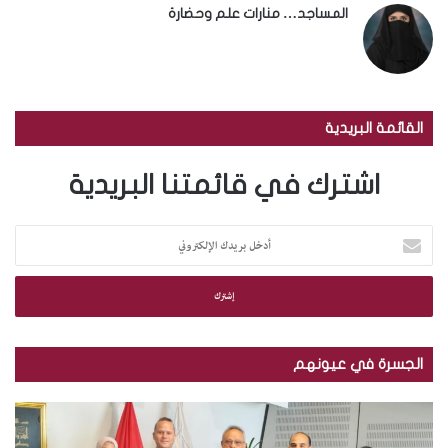
المساجد… منارات علم وحضارة
القائمة البريدية
اشترك في قائمتنا البريدية
أ
د
خ
ل
ب
ر
ي
الجسرة في عيونهم
د
ك
م
ب
ا
ك
ا
ل