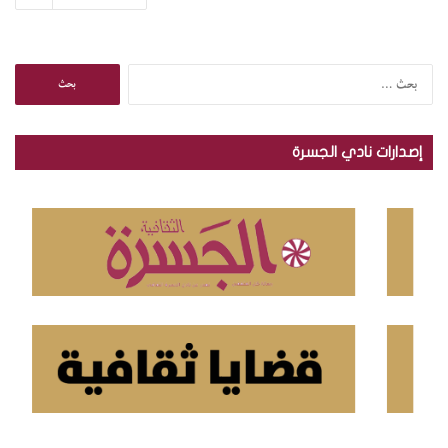
ا
ل
ب
ح
إصدارات نادي الجسرة
ث
ع
ن
: