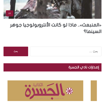
15
«المنبعث».. ماذا لو كانت الأنتروبولوجيا جوهر
السينما؟
ا
ل
ب
ح
إصدارات نادي الجسرة
ث
ع
ن
: