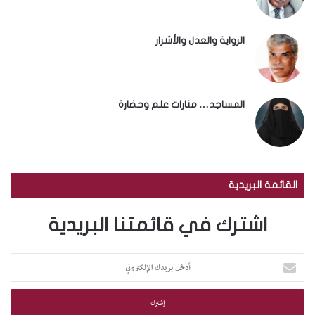
الرواية والعدل والأشرار
المساجد… منارات علم وحضارة
القائمة البريدية
اشترك في قائمتنا البريدية
أ
د
خ
ل