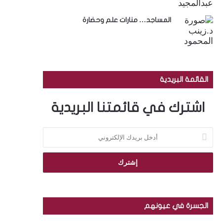
المساجد… منارات علم وحضارة
القائمة البريدية
اشترك في قائمتنا البريدية
أ
د
خ
ل
ب
ر
ي
د
الجسرة في عيونهم
ك