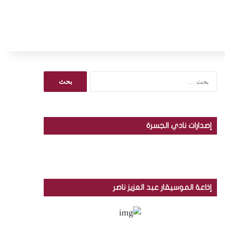
ا
ل
ب
ح
ث
إصدارات نادي الجسرة
ع
ن
:
إذاعة الموسيقار عبد العزيز ناصر