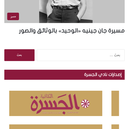
متميز
مسيرة جان جينيه «الوحيد» بالوثائق والصور
ا
ل
ب
ح
إصدارات نادي الجسرة
ث
ع
ن
: