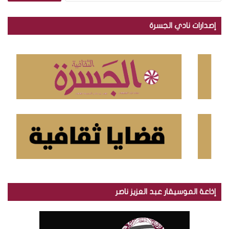
ب
ح
إصدارات نادي الجسرة
ث
ع
ن
:
إذاعة الموسيقار عبد العزيز ناصر