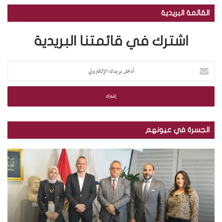
القائمة البريدية
اشترك في قائمتنا البريدية
أ
د
خ
ل
ب
ر
ي
الجسرة في عيونهم
د
ك
م
ب
ا
ك
ا
ل
ت
ل
إ
ب
ص
ل
ة
و
ك
ا
ر
ت
ل
.