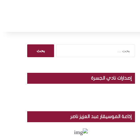
ا
ل
ب
ح
ث
إصدارات نادي الجسرة
ع
ن
:
إذاعة الموسيقار عبد العزيز ناصر