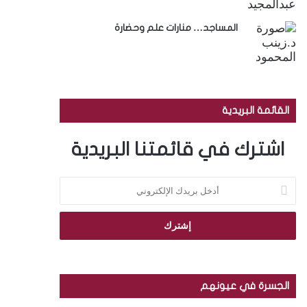
المساجد… منارات علم وحضارة
القائمة البريدية
اشترك في قائمتنا البريدية
أ
د
خ
ل
ب
ر
ي
د
الجسرة في عيونهم
ك