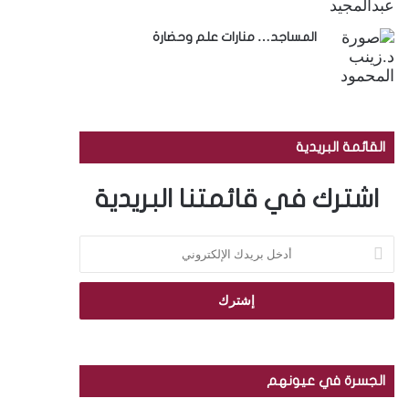
المساجد… منارات علم وحضارة
القائمة البريدية
اشترك في قائمتنا البريدية
أ
د
خ
ل
ب
ر
ي
د
الجسرة في عيونهم
ك