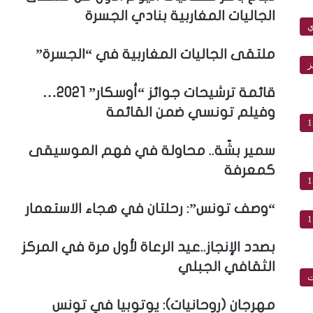
الجاليات المغاربية بنادي الجسرة
ي
ملتقى الجاليات المغاربية في “الجسرة”
ز
قائمة ترشيحات جوائز “أوسكار” 2021…
وفيلم تونسي ضمن القائمة
1
سمير بشّة.. محاولة في فهم الموسيقى
كمعرفة
1
“وصف تونس”: رحلتان في هجاء الاستعمار
1
بصدد الإنجاز..عيد الرعاة لأول مرة في المركز
الثقافي الجبلي
ت
مهرجان (روحانيات): يوتوبيا في تونس