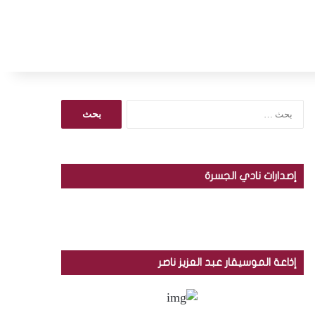
ا
ل
ب
ح
ث
إصدارات نادي الجسرة
ع
ن
:
إذاعة الموسيقار عبد العزيز ناصر