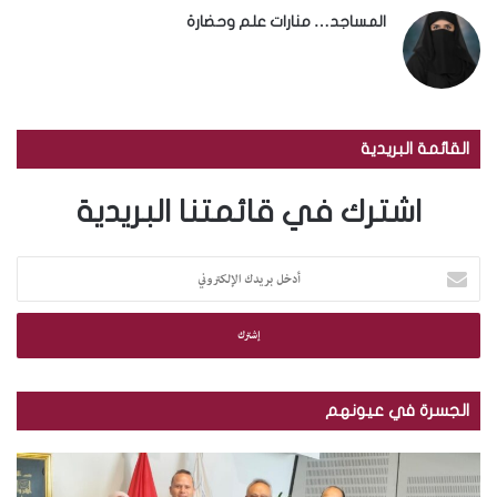
المساجد… منارات علم وحضارة
القائمة البريدية
اشترك في قائمتنا البريدية
أ
د
خ
ل
ب
ر
ي
الجسرة في عيونهم
د
ك
م
ب
ا
ك
ا