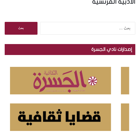
الادبية الفرنسية
ا
ل
ب
ح
إصدارات نادي الجسرة
ث
ع
ن
: