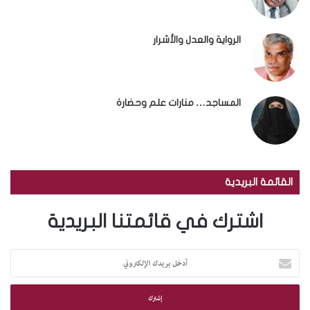
الرواية والعدل والأشرار
المساجد… منارات علم وحضارة
القائمة البريدية
اشترك في قائمتنا البريدية
أ
د
خ
ل