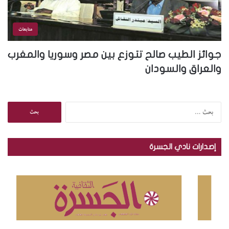
متابعات
جوائز الطيب صالح تتوزع بين مصر وسوريا والمغرب
والعراق والسودان
ا
ل
ب
ح
إصدارات نادي الجسرة
ث
ع
ن
: