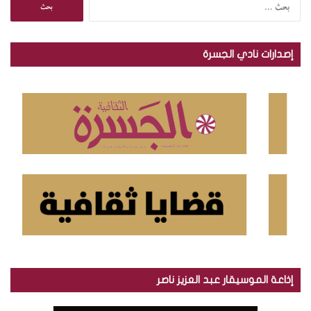
ا
ل
ب
ح
إصدارات نادي الجسرة
ث
ع
ن
:
إذاعة الموسيقار عبد العزيز ناصر