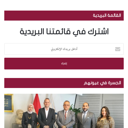
القائمة البريدية
اشترك في قائمتنا البريدية
أ
د
خ
ل
ب
ر
ي
الجسرة في عيونهم
د
ك
م
ب
ا
ك
ا
ل
ت
ل
إ
ب
ص
ل
ة
و
ك
ا
ر