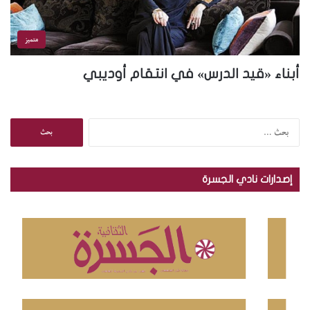
متميز
أبناء «قيد الدرس» في انتقام أوديبي
ا
ل
ب
ح
إصدارات نادي الجسرة
ث
ع
ن
: