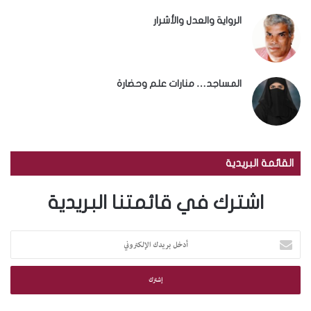
الرواية والعدل والأشرار
المساجد… منارات علم وحضارة
القائمة البريدية
اشترك في قائمتنا البريدية
أ
د
خ
ل
ب
ر