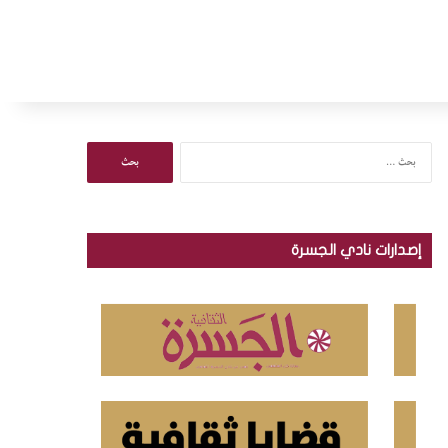
ا
ل
ب
ح
ث
إصدارات نادي الجسرة
ع
ن
: