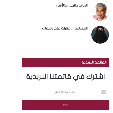
الرواية والعدل والأشرار
المساجد… منارات علم وحضارة
القائمة البريدية
اشترك في قائمتنا البريدية
أ
د
خ
ل
ب