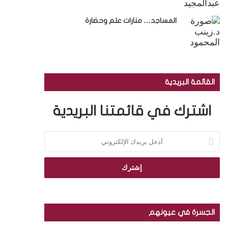
المساجد… منارات علم وحضارة
القائمة البريدية
اشترك في قائمتنا البريدية
أ
د
خ
ل
ب
ر
ي
د
الجسرة في عيونهم
ك