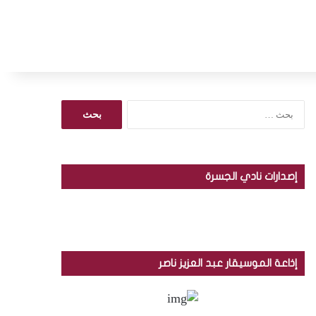
ا
ل
ب
ح
ث
إصدارات نادي الجسرة
ع
ن
:
إذاعة الموسيقار عبد العزيز ناصر