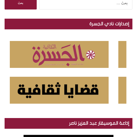
ا
ل
ب
ح
إصدارات نادي الجسرة
ث
ع
ن
:
إذاعة الموسيقار عبد العزيز ناصر