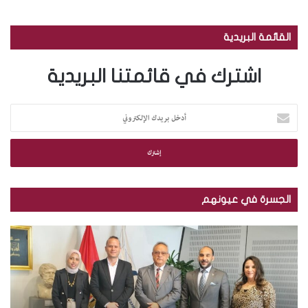
القائمة البريدية
اشترك في قائمتنا البريدية
أ
د
خ
ل
ب
ر
ي
الجسرة في عيونهم
د
ك
م
ب
ا
ك
ا
ل
ت
ل
إ
ب
ص
ل
ة
و
ك
ا
ر