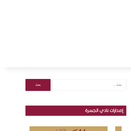
ا
ل
ب
ح
ث
إصدارات نادي الجسرة
ع
ن
: