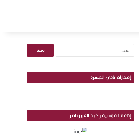
ا
ل
ب
ح
ث
إصدارات نادي الجسرة
ع
ن
:
إذاعة الموسيقار عبد العزيز ناصر