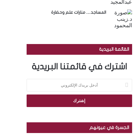
المساجد… منارات علم وحضارة
القائمة البريدية
اشترك في قائمتنا البريدية
أ
د
خ
ل
ب
ر
ي
د
الجسرة في عيونهم
ك