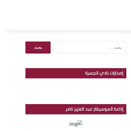
ا
ل
ب
ح
ث
إصدارات نادي الجسرة
ع
ن
:
إذاعة الموسيقار عبد العزيز ناصر