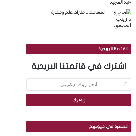
المساجد… منارات علم وحضارة
القائمة البريدية
اشترك في قائمتنا البريدية
أ
د
خ
ل
ب
ر
ي
د
الجسرة في عيونهم
ك