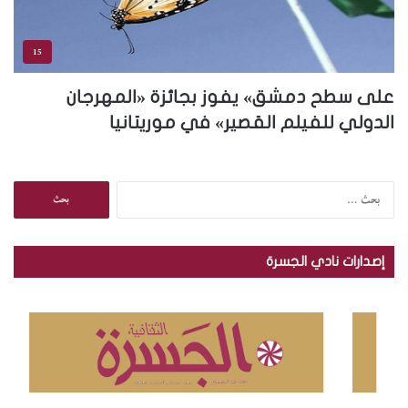
15
على سطح دمشق» يفوز بجائزة «المهرجان
الدولي للفيلم القصير» في موريتانيا
ا
ل
ب
ح
إصدارات نادي الجسرة
ث
ع
ن
: