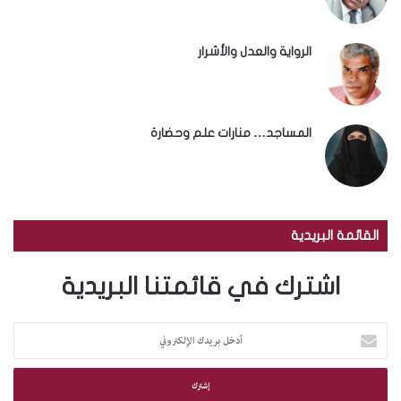
الرواية والعدل والأشرار
المساجد… منارات علم وحضارة
القائمة البريدية
اشترك في قائمتنا البريدية
أ
د
خ
ل