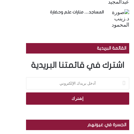
المساجد… منارات علم وحضارة
القائمة البريدية
اشترك في قائمتنا البريدية
أ
د
خ
ل
ب
ر
ي
د
الجسرة في عيونهم
ك