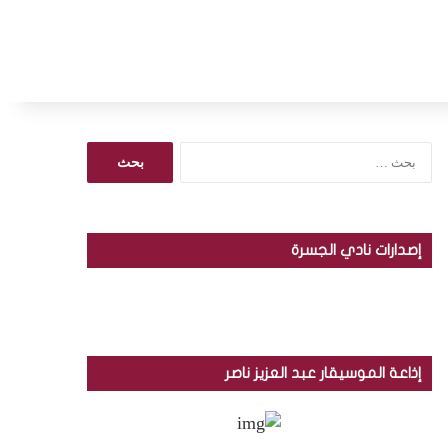
ا
ل
ب
ح
ث
إصدارات نادي الجسرة
ع
ن
:
إذاعة الموسيقار عبد العزيز ناصر