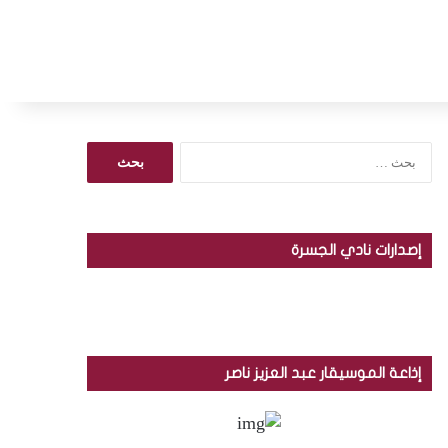
ا
ل
ب
ح
ث
إصدارات نادي الجسرة
ع
ن
:
إذاعة الموسيقار عبد العزيز ناصر