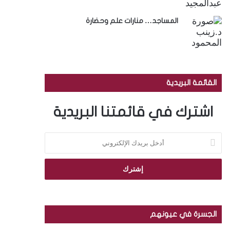
المساجد… منارات علم وحضارة
القائمة البريدية
اشترك في قائمتنا البريدية
أ
د
خ
ل
ب
ر
ي
د
الجسرة في عيونهم
ك