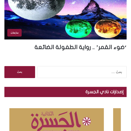
متابعات
‘ضوء القمر’ .. رواية الطفولة الضائعة
ا
ل
ب
ح
إصدارات نادي الجسرة
ث
ع
ن
: