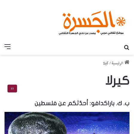
بحث عن
القائ
الرئيسية
/
كيرلا
كيرلا
15
ب. ك. باراكدافو: أحدّثكم عن فلسطين