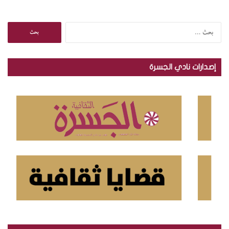
ا
ل
ب
ح
إصدارات نادي الجسرة
ث
ع
ن
: