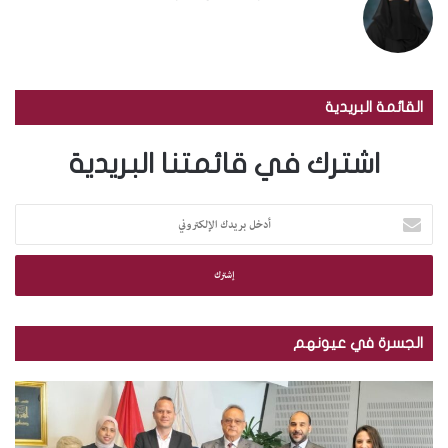
القائمة البريدية
اشترك في قائمتنا البريدية
أ
د
خ
ل
ب
ر
ي
الجسرة في عيونهم
د
ك
م
ب
ا
ك
ا
ل
ت
ل
إ