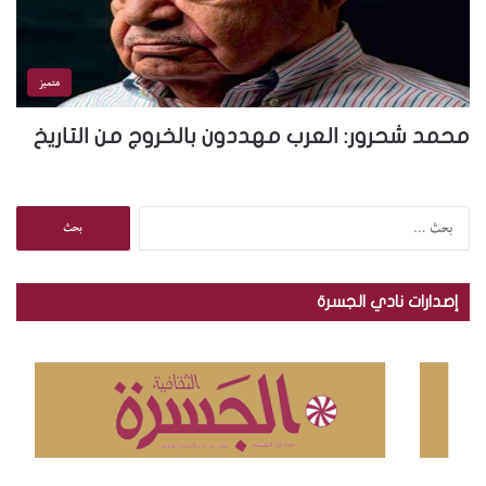
متميز
محمد شحرور: العرب مهددون بالخروج من التاريخ
ا
ل
ب
ح
إصدارات نادي الجسرة
ث
ع
ن
: