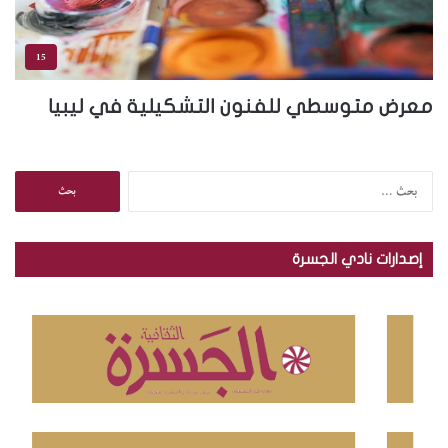
15
معرض متوسطي للفنون التشكيلية في ليبيا
ا
ل
ب
ح
إصدارات نادي الجسرة
ث
ع
ن
: