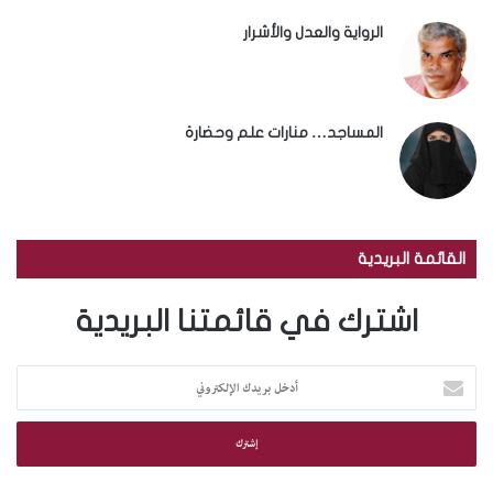
الرواية والعدل والأشرار
المساجد… منارات علم وحضارة
القائمة البريدية
اشترك في قائمتنا البريدية
أ
د
خ
ل
ب
ر