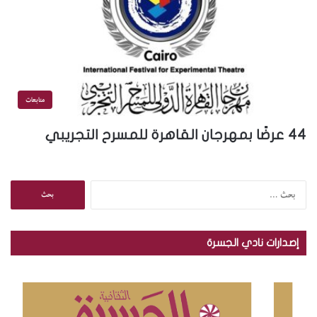
متابعات
44 عرضًا بمهرجان القاهرة للمسرح التجريبي
ا
ل
ب
ح
إصدارات نادي الجسرة
ث
ع
ن
: