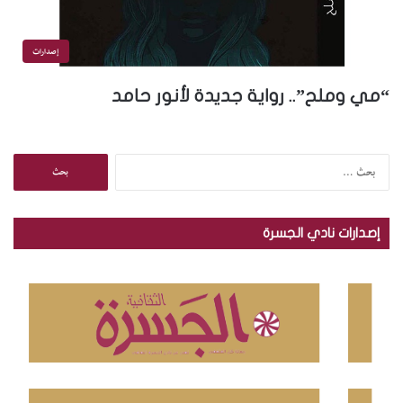
إصدارات
“مي وملح”.. رواية جديدة لأنور حامد
ا
ل
ب
ح
إصدارات نادي الجسرة
ث
ع
ن
: