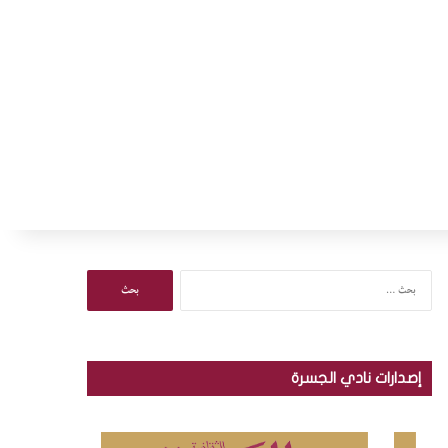
ا
ل
ب
ح
ث
إصدارات نادي الجسرة
ع
ن
: