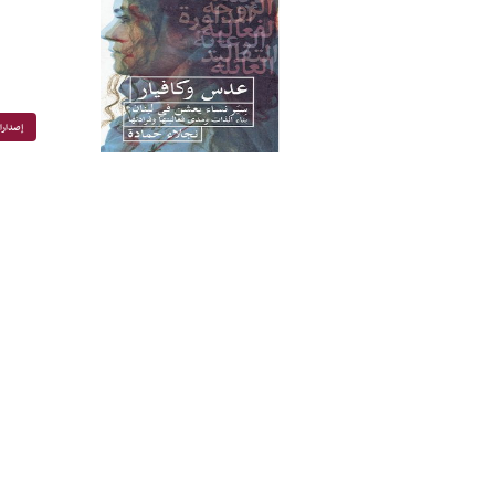
إصدارا