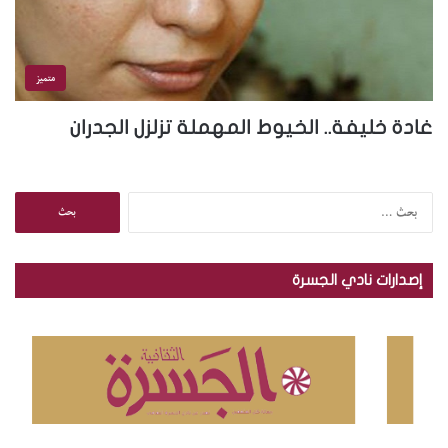
متميز
غادة خليفة.. الخيوط المهملة تزلزل الجدران
ا
ل
ب
ح
إصدارات نادي الجسرة
ث
ع
ن
: