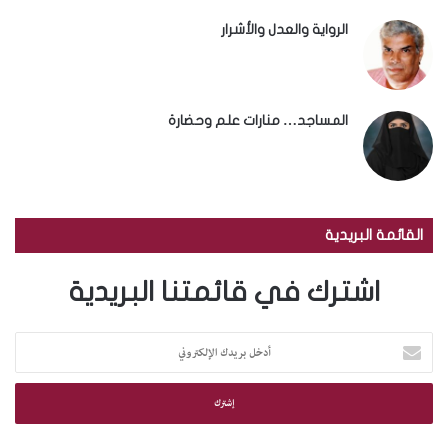
الرواية والعدل والأشرار
المساجد… منارات علم وحضارة
القائمة البريدية
اشترك في قائمتنا البريدية
أ
د
خ
ل
ب
ر