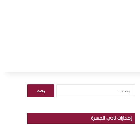
ا
ل
ب
ح
ث
إصدارات نادي الجسرة
ع
ن
: