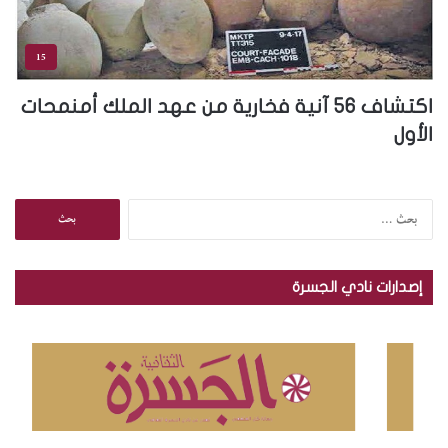
15
اكتشاف 56 آنية فخارية من عهد الملك أمنمحات
الأول
ا
ل
ب
ح
إصدارات نادي الجسرة
ث
ع
ن
: