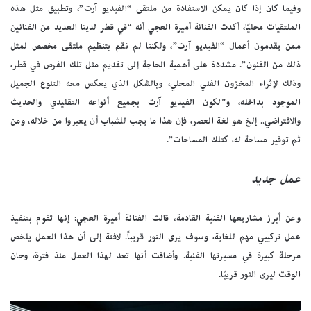
وفيما كان إذا كان يمكن الاستفادة من ملتقى “الفيديو آرت”، وتطبيق مثل هذه
الملتقيات محليًا، أكدت الفنانة أميرة العجي أنه “في قطر لدينا العديد من الفنانين
ممن يقدمون أعمال “الفيديو آرت”، ولكننا لم نقم بتنظيم ملتقى مخصص لمثل
ذلك من الفنون”. مشددة على أهمية الحاجة إلى تقديم مثل تلك الفرص في قطر،
وذلك لإثراء المخزون الفني المحلي، وبالشكل الذي يعكس معه التنوع الجميل
الموجود بداخله، و”لكون الفيديو آرت بجميع أنواعه التقليدي والحديث
والافتراضي.. إلخ هو لغة العصر، فإن هذا ما يجب للشباب أن يعبروا من خلاله، ومن
ثم توفير مساحة له، كتلك المساحات”.
عمل جديد
وعن أبرز مشاريعها الفنية القادمة، قالت الفنانة أميرة العجي: إنها تقوم بتنفيذ
عمل تركيبي مهم للغاية، وسوف يرى النور قريباً. لافتة إلى أن هذا العمل يلخص
مرحلة كبيرة في مسيرتها الفنية. وأضافت أنها تعد لهذا العمل منذ فترة، وحان
الوقت ليرى النور قريبًا.