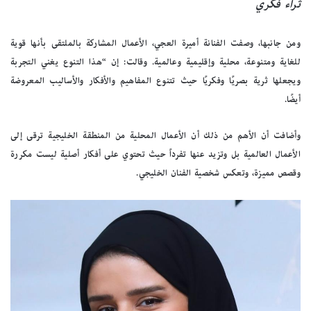
ثراء فكري
ومن جانبها، وصفت الفنانة أميرة العجي، الأعمال المشاركة بالملتقى بأنها قوية
للغاية ومتنوعة، محلية وإقليمية وعالمية. وقالت: إن “هذا التنوع يغني التجربة
ويجعلها ثرية بصريًا وفكريًا حيث تتنوع المفاهيم والأفكار والأساليب المعروضة
أيضًا.
وأضافت أن الأهم من ذلك أن الأعمال المحلية من المنطقة الخليجية ترقى إلى
الأعمال العالمية بل وتزيد عنها تفرداً حيث تحتوي على أفكار أصلية ليست مكررة
وقصص مميزة، وتعكس شخصية الفنان الخليجي.