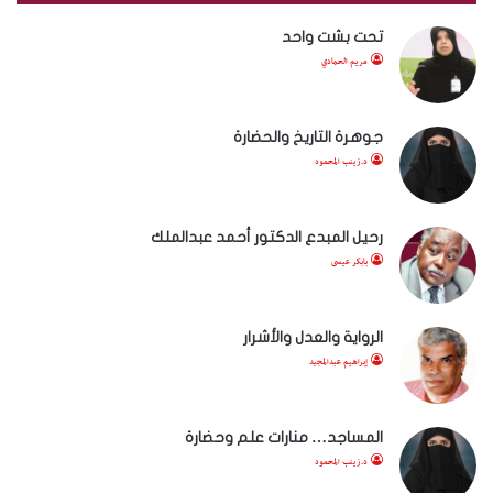
تحت بشت واحد
مريم الحمادي
جوهرة التاريخ والحضارة
د.زينب المحمود
رحيل المبدع الدكتور أحمد عبدالملك
بابكر عيسى
الرواية والعدل والأشرار
إبراهيم عبدالمجيد
المساجد… منارات علم وحضارة
د.زينب المحمود