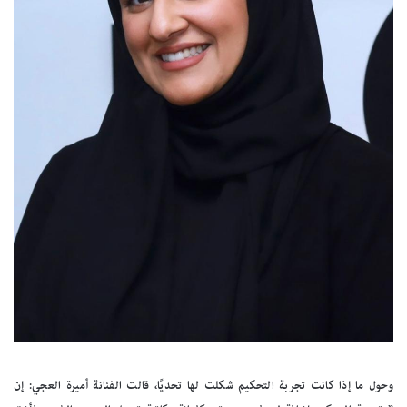
وحول ما إذا كانت تجربة التحكيم شكلت لها تحديًا، قالت الفنانة أميرة العجي: إن