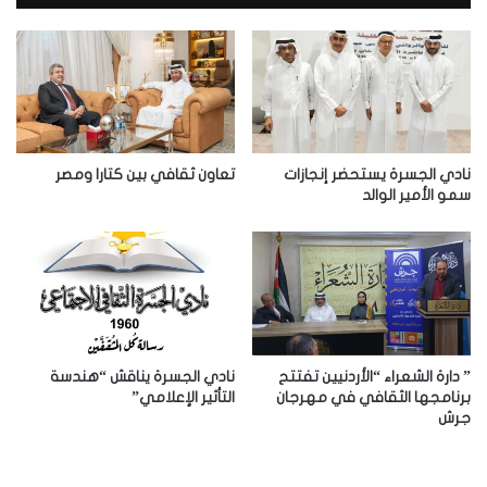
ك
ا
ل
إ
ل
ك
ت
ر
نادي الجسرة يستحضر إنجازات
تعاون ثقافي بين كتارا ومصر
و
سمو الأمير الوالد
ن
ي
” دارة الشعراء “الأردنيين تفتتح
نادي الجسرة يناقش “هندسة
برنامجها الثقافي في مهرجان
التأثير الإعلامي”
جرش