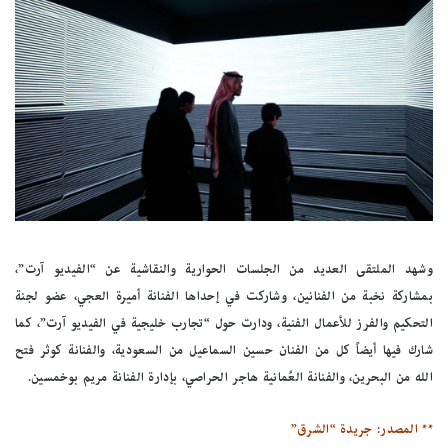
وشهد الملتقى العديد من الجلسات الحوارية والنقاشية عن “الفيديو آرت”،
بمشاركة نخبة من الفنانين، وشاركت في إحداها الفنانة أميرة العجي، عضو لجنة
التحكيم والفرز للأعمال الفنية، ودارت حول “تجارب خليجية في الفيديو آرت”، كما
شارك فيها أيضاً كل من الفنان حسين السماعيل من السعودية، والفنانة كوثر فتح
الله من البحرين، والفنانة العُمانية هاجر الحراصي، بإدارة الفنانة مريم بوخمسين.
** المصدر: جريدة “الشرق”