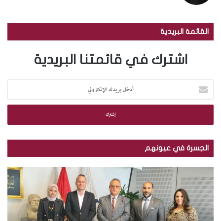
القائمة البريدية
اشترك في قائمتنا البريدية
أ
د
خ
ل
ب
ر
ي
الجسرة في عيونهم
د
ك
ب
ا
ا
ل
ل
إ
ص
ل
و
ك