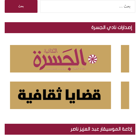
ا
ل
ب
ح
إصدارات نادي الجسرة
ث
ع
ن
:
إذاعة الموسيقار عبد العزيز ناصر