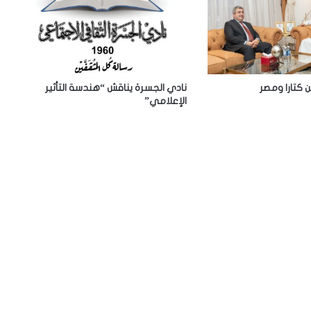
إ
س
ك
ن
د
ر
 كتارا ومصر
نادي الجسرة يناقش “هندسة التأثير
ي
الإعلامي”
ة
:
ض
م
أ
ر
ش
ي
ف
م
ج
ل
ة
«