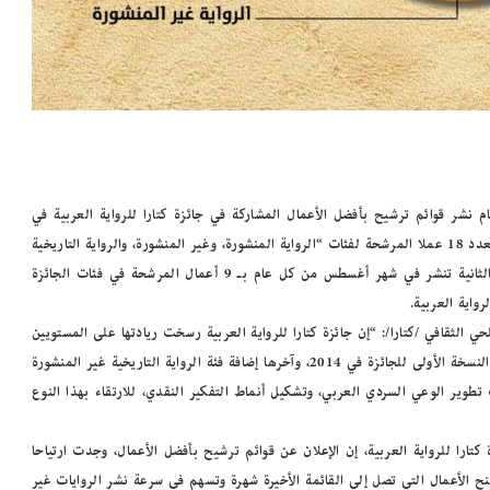
م نشر قوائم ترشيح بأفضل الأعمال المشاركة في جائزة كتارا للرواية العربية في
دورتها العاشرة، حيث سيتم نشر قائمة أولى في شهر يونيو من كل عام بعدد 18 عملا المرشحة لفئات “الرواية المنشورة، وغير المنشورة، والرواية التاريخية
غير المنشورة، وروايات الفتيان، والدراسات غير المنشورة “، والقائمة الثانية تنشر في شهر أغسطس من كل عام بـ 9 أعمال المرشحة في فئات الجائزة
واية العربية.
ي الثقافي /كتارا/: “إن جائزة كتارا للرواية العربية رسخت ريادتها على المستويين
الإقليمي والدولي من خلال المبادرات العديدة التي أطلقتها منذ تدشين النسخة الأولى للجائزة في 2014، وآخرها إضافة فئة الرواية التاريخية غير المنشورة
 وذلك بهدف تطوير الوعي السردي العربي، وتشكيل أنماط التفكير النقدي، للارتقاء بهذا النوع
تارا للرواية العربية، إن الإعلان عن قوائم ترشيح بأفضل الأعمال، وجدت ارتياحا
تمنح الأعمال التي تصل إلى القائمة الأخيرة شهرة وتسهم في سرعة نشر الروايات غير