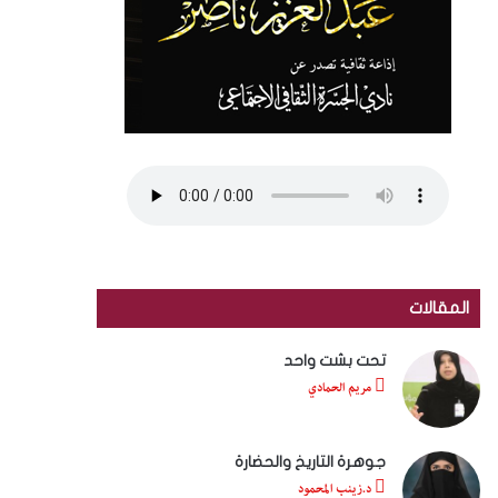
المقالات
تحت بشت واحد
مريم الحمادي
جوهرة التاريخ والحضارة
د.زينب المحمود