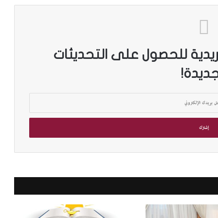
ريدية للحصول على التحديثات
جديدة!
م
د
ي
ر
م
ك
ت
ب
على أرفف
مدير مكتبة الإسكندرية: ضم أرشيف مجلة
ة
«الجسرة الثقافية» لمقتنياتنا إضافة نوعية
ا
ل