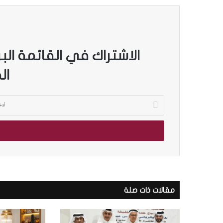
الاشتراك في القائمة الب
ال
أ
د
ب
خ
ا
ل
ل
ب
ص
ر
و
ي
ر
د
.
ك
.
مقالات ذات صلة
ا
بالصور.. “الجسرة الثقافية” 
“
ل
المكتبات المصرية
ا
إ
ل