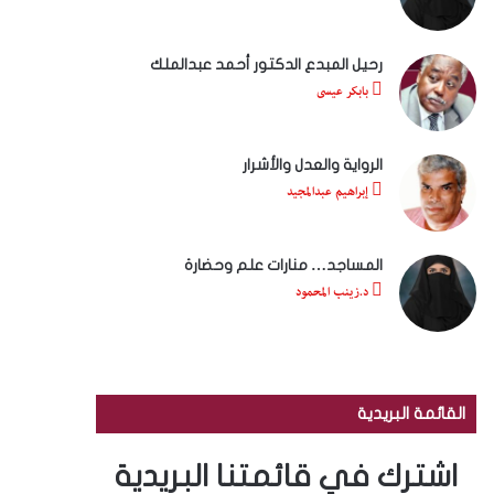
رحيل المبدع الدكتور أحمد عبدالملك
بابكر عيسى
الرواية والعدل والأشرار
إبراهيم عبدالمجيد
المساجد… منارات علم وحضارة
د.زينب المحمود
القائمة البريدية
اشترك في قائمتنا البريدية