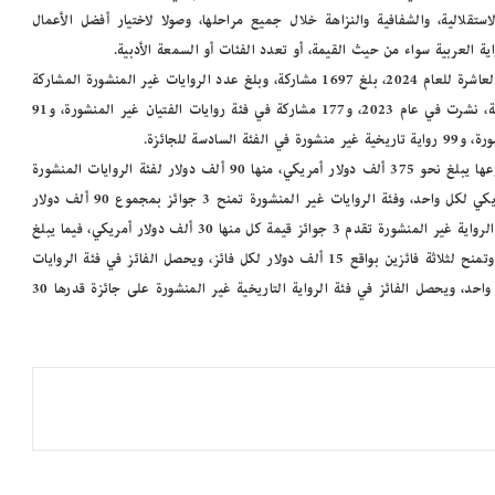
استقلالية، والشفافية والنزاهة خلال جميع مراحلها، وصولا لاختيار أفضل الأعمال
ية العربية سواء من حيث القيمة، أو تعدد الفئات أو السمعة الأدبية.
يشار إلى أن عدد المشاركات في جائزة كتارا للرواية العربية في دورتها العاشرة للعام 2024، بلغ 1697 مشاركة، وبلغ عدد الروايات غير المنشورة المشاركة
في هذه الدورة 886 رواية، فيما بلغ عدد الروايات المنشورة 437 رواية، نشرت في عام 2023، و177 مشاركة في فئة روايات الفتيان غير المنشورة، و91
جدير بالذكر أن مجموع جوائز جائزة كتارا للرواية العربية بمختلف فروعها يبلغ نحو 375 ألف دولار أمريكي، منها 90 ألف دولار لفئة الروايات المنشورة
حيث يحصل الفائزون الثلاثة على جائزة مالية قدرها 30 ألف دولار أمريكي لكل واحد، وفئة الروايات غير المنشورة تمنح 3 جوائز بمجموع 90 ألف دولار
أمريكي بواقع 30 ألف دولار لكل فائز، وبالنسبة لفئة الدراسات في نقد الرواية غير المنشورة تقدم 3 جوائز قيمة كل منها 30 ألف دولار أمريكي، فيما يبلغ
مجموع جوائز فئة روايات الفتيان غير المنشورة 45 ألف دولار أمريكي وتمنح لثلاثة فائزين بواقع 15 ألف دولار لكل فائز، ويحصل الفائز في فئة الروايات
القطرية المنشورة على جائزة قدرها 30 ألف دولار أمريكي تمنح لفائز واحد، ويحصل الفائز في فئة الرواية التاريخية غير المنشورة على جائزة قدرها 30