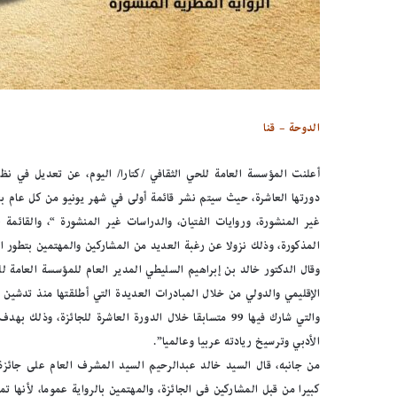
الدوحة – قنا
أعلنت المؤسسة العامة للحي الثقافي /كتارا/ اليوم، عن تعديل في نظا
المذكورة، وذلك نزولا عن رغبة العديد من المشاركين والمهتمين بتطور الر
وقال الدكتور خالد بن إبراهيم السليطي المدير العام للمؤسسة العامة للح
والتي شارك فيها 99 متسابقا خلال الدورة العاشرة للجائزة،
الأدبي وترسيخ ريادته عربيا وعالميا”.
من جانبه، قال السيد خالد عبدالرحيم السيد المشرف العام على جائزة ك
كبيرا من قبل المشاركين في الجائزة، والمهتمين بالرواية عموما، لأنها 