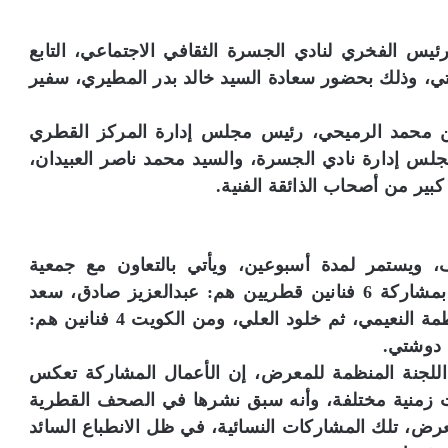
يس الفخري لنادي الجسرة الثقافي الاجتماعي، التابع
يتي، وذلك بحضور سعادة السيد خالد بدر المطيري، سفير
ن محمد الرميحي، رئيس مجلس إدارة المركز القطري
جلس إدارة نادي الجسرة، والسيد محمد ناصر العبيدان،
كبير من أصحاب الذائقة الفنية.
 ويستمر لمدة أسبوعين، ويأتي بالتعاون مع جمعية
الكاريكاتير الكويتية، ويضم 85 عملًا كاريكاتيريًا، بمشاركة 6 فنانين قطريين هم: عبدالعزيز صادق، سعد
المهندي، د.عبدالله السبيعي، فاطمة النصف، فاطمة النعيمي، ثم خلود العلي، ومن الكويت 4 فنانين هم:
 دوشتي.
اللجنة المنظمة للمعرض، إن الأعمال المشاركة تعكس
ات زمنية مختلفة، وأنه سبق نشرها في الصحف القطرية
لمعرض، تلك المشاركات النسائية، في ظل الانطباع السائد