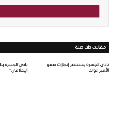
خ
ل
ب
ر
ي
د
ك
مقالات ذات صلة
ا
ل
إ
نادي الجسرة يستحضر إنجازات سمو
نادي الجسرة ينا
ل
الأمير الوالد
الإعلامي”
ك
ت
ر
و
ن
ي