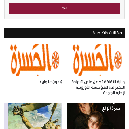
خ
ل
ب
ر
ي
د
مقالات ذات صلة
ك
ا
ل
إ
ل
ك
ت
ر
وزارة الثقافة تحصل على شهادة
(بدون عنوان)
و
التميز من المؤسسة الأوروبية
لإدارة الجودة
ن
ي