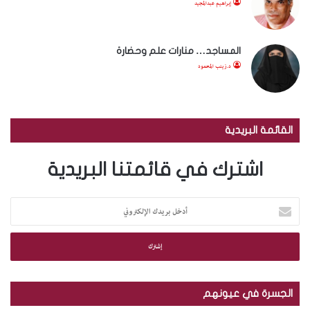
إبراهيم عبدالمجيد
المساجد… منارات علم وحضارة
د.زينب المحمود
القائمة البريدية
اشترك في قائمتنا البريدية
أ
د
خ
ل
ب
ر
ي
الجسرة في عيونهم
د