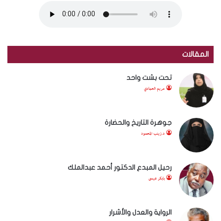
المقالات
تحت بشت واحد
مريم الحمادي
جوهرة التاريخ والحضارة
د.زينب المحمود
رحيل المبدع الدكتور أحمد عبدالملك
بابكر عيسى
الرواية والعدل والأشرار