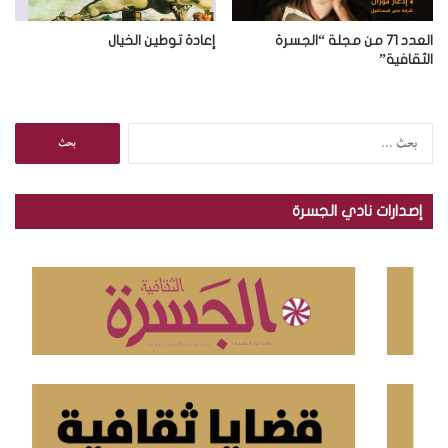
العدد 71 من مجلة “الجسرة
إعادة توطين الخيال
الثقافية”
ا
ل
ب
ح
إصدارات نادي الجسرة
ث
ع
ن
: