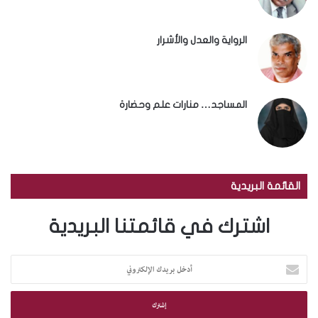
الرواية والعدل والأشرار
المساجد… منارات علم وحضارة
القائمة البريدية
اشترك في قائمتنا البريدية
أ
د
خ
ل