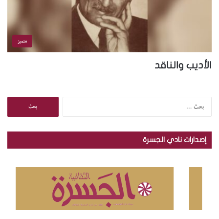
متميز
الأديب والناقد
ا
ل
ب
ح
إصدارات نادي الجسرة
ث
ع
ن
: