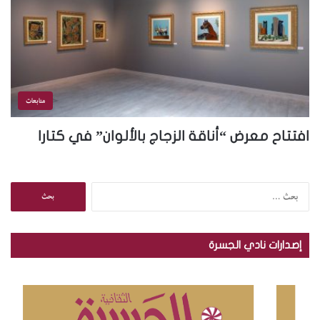
متابعات
افتتاح معرض “أناقة الزجاج بالألوان” في كتارا
ا
ل
ب
ح
إصدارات نادي الجسرة
ث
ع
ن
: