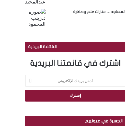
المساجد… منارات علم وحضارة
القائمة البريدية
اشترك في قائمتنا البريدية
أ
د
خ
ل
ب
ر
ي
د
الجسرة في عيونهم
ك