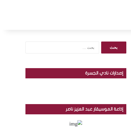
ا
ل
ب
ح
ث
إصدارات نادي الجسرة
ع
ن
:
إذاعة الموسيقار عبد العزيز ناصر