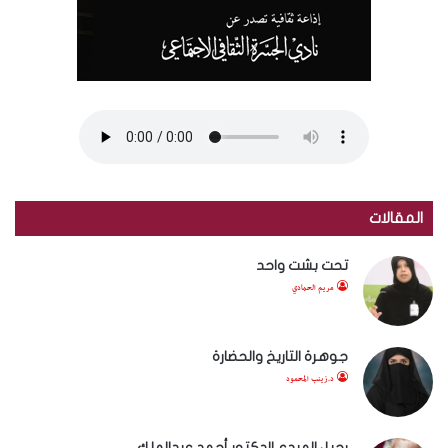
المقالات
تحت بشت واحد
مريم الحمادي
جوهرة التاريخ والحضارة
د.زينب المحمود
رحيل المبدع الدكتور أحمد عبدالملك