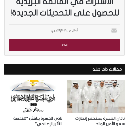
الاشتراك في القائمة البريدية
للحصول على التحديثات الجديدة!
أ
د
خ
ل
ب
ر
ي
د
مقالات ذات صلة
ك
ا
ل
إ
ل
ك
ت
ر
نادي الجسرة يستحضر إنجازات
نادي الجسرة يناقش “هندسة
و
سمو الأمير الوالد
التأثير الإعلامي”