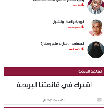
بابكر عيسى
الرواية والعدل والأشرار
إبراهيم عبدالمجيد
المساجد… منارات علم وحضارة
د.زينب المحمود
القائمة البريدية
اشترك في قائمتنا البريدية
أ
د
خ