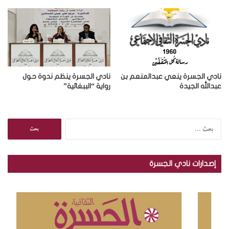
ن
ي
نادي الجسرة ينعي عبدالمنعم بن
نادي الجسرة ينظم ندوة حول
عبدالله الجيدة
رواية “الببغائية”
ا
ل
ب
ح
إصدارات نادي الجسرة
ث
ع
ن
: